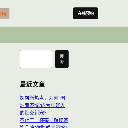
ty
在线预约
搜
搜
索
索
最近文章
探店新热点：为何“围
炉煮茶”能成为年轻人
的社交新宠？
不止于一杯茶：解读茶
饮品牌“体验式营销”的