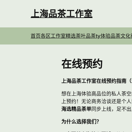
跳
至
上海品茶工作室
内
容
首页
各区工作室
精选茶叶
品茶ty体验
品茶文化
在线预约
上海品茶工作室在线预约指南（
想在上海体验高品位的私人茶空
上预约！无论商务洽谈还是个人
海选精品茶单
同步上线，足不出
为什么选择我们？