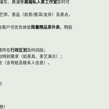
浦东、黄浦等
高端私人茶工作室
实时可
艺师、茶品（岩茶/普洱/龙井）及茶点，
店客户可优先体验
限量精品茶外卖
，明前
择所在
行政区划
及时间段；
加特别需求（如茶具、茶艺演示）；
信（含导航及联系人信息）。
约
旅！