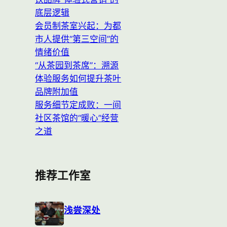
底层逻辑
会员制茶室兴起：为都
市人提供“第三空间”的
情绪价值
“从茶园到茶席”：溯源
体验服务如何提升茶叶
品牌附加值
服务细节定成败：一间
社区茶馆的“暖心”经营
之道
推荐工作室
浅尝深处