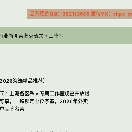
品茶预约QQ：382113668 微信VX：shpc_pc
行业新闻
茶友交流
关于工作室
2026海选精品推荐）
间？
上海各区私人专属工作室
现已开放线
静享，一键锁定心仪茶室，
2026年外卖
户品鉴名茶。