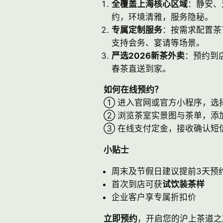
全覆盖上海核心区域
：静安、
约，环境清雅，服务隐秘。
专属定制服务
：按需求配置茶
支持会务、宴请等场景。
严选2026新茶外卖
：预约到
春茶直送到家。
如何在线预约？
① 进入官网或官方小程序，选
② 浏览茶室实景图与茶单，添
③ 在线支付定金，接收确认短
小贴士
周末及节假日建议提前3天预
首次到店可获
试饮装茶样
企业客户享专属折扣价
立即预约
，开启您的沪上茶道之