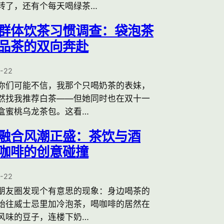
转了，还有个每天喝绿茶…
群体饮茶习惯调查：袋泡茶
品茶的双向奔赴
1-22
你们可能不信，我那个只喝奶茶的表妹，
然找我推荐白茶——但她同时也在双十一
盒蜜桃乌龙茶包。这看…
融合风潮正盛：茶饮与酒
咖啡的创意碰撞
1-22
朋友圈发现个有意思的现象：身边喝茶的
始往威士忌里加冷泡茶，喝咖啡的居然在
风味的豆子，连楼下奶…