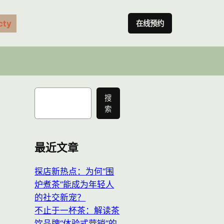
ty
在线预约
搜
搜
索
索
最近文章
探店新热点：为何“围
炉煮茶”能成为年轻人
的社交新宠？
不止于一杯茶：解读茶
饮品牌“体验式营销”的