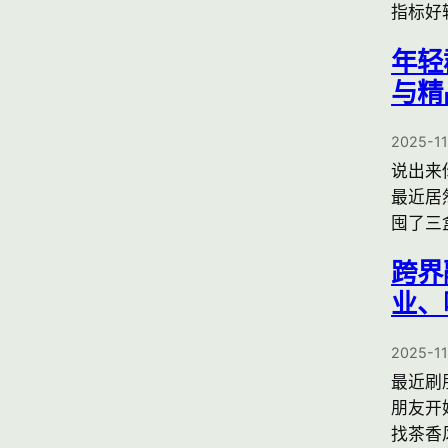
指标好
年轻
与精
2025-1
说出来
最近居
囤了三
跨界
业、
2025-1
最近刷
朋友开
找茶香