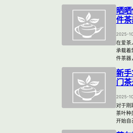
晒晒
件茶
2025-1
在爱茶
承载着
件茶器
新手
门茶
2025-1
对于刚
茶叶种
开始自