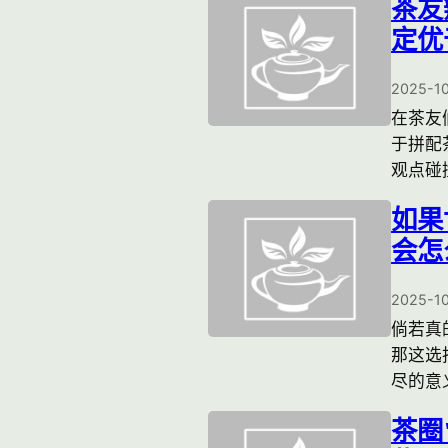
茶友
定优
2025-1
在茶友
于拼配
观点碰
如果
会怎
2025-1
倘若真
那这选
尽的意
茶圈