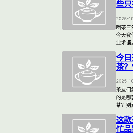
些只
2025-1
喝茶三
今天我
业术语
今日
茶？
2025-1
茶友们
的是哪
茶？别
这款
忙品