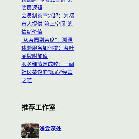
底层逻辑
会员制茶室兴起：为都
市人提供“第三空间”的
情绪价值
“从茶园到茶席”：溯源
体验服务如何提升茶叶
品牌附加值
服务细节定成败：一间
社区茶馆的“暖心”经营
之道
推荐工作室
浅尝深处