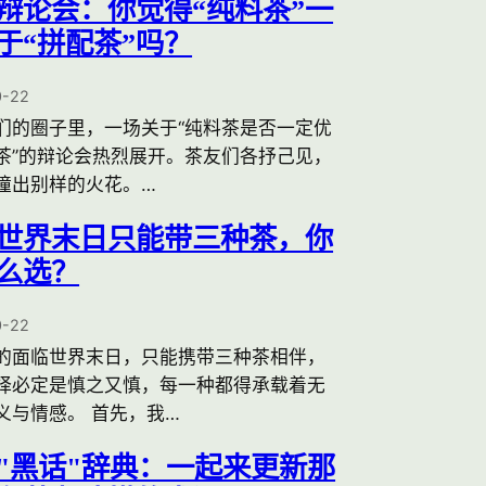
辩论会：你觉得“纯料茶”一
于“拼配茶”吗？
0-22
们的圈子里，一场关于“纯料茶是否一定优
茶”的辩论会热烈展开。茶友们各抒己见，
撞出别样的火花。…
世界末日只能带三种茶，你
么选？
0-22
的面临世界末日，只能携带三种茶相伴，
择必定是慎之又慎，每一种都得承载着无
义与情感。 首先，我…
"黑话"辞典：一起来更新那