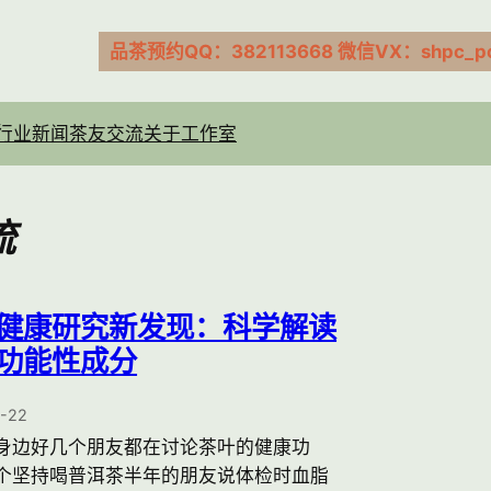
品茶预约QQ：382113668 微信VX：shpc_pc
行业新闻
茶友交流
关于工作室
流
健康研究新发现：科学解读
功能性成分
1-22
身边好几个朋友都在讨论茶叶的健康功
个坚持喝普洱茶半年的朋友说体检时血脂