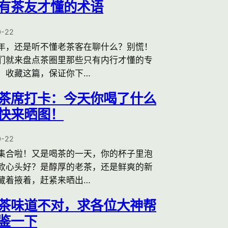
有茶友才懂的术语
0-22
年，还是听不懂老茶客在聊什么？别慌！
们就来盘点茶圈里那些只有内行才懂的专
。收藏这篇，保证你下…
茶席打卡：今天你喝了什么
快来晒图！
0-22
集合啦！又是喝茶的一天，你的杯子里泡
款心头好？是醇厚的老茶，还是鲜爽的新
藏着掖着，赶紧来晒出…
茶味道不对，求各位大神帮
鉴一下