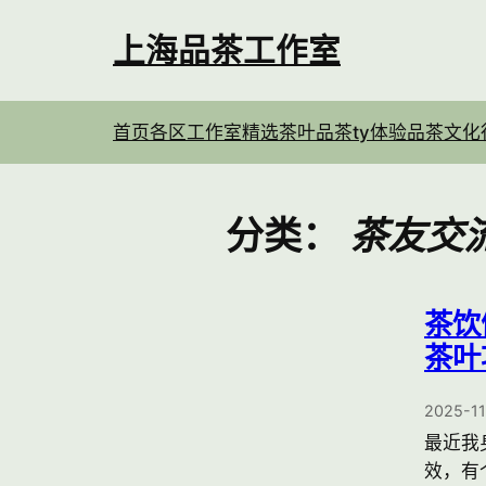
跳
至
上海品茶工作室
内
容
首页
各区工作室
精选茶叶
品茶ty体验
品茶文化
分类：
茶友交
茶饮
茶叶
2025-1
最近我
效，有