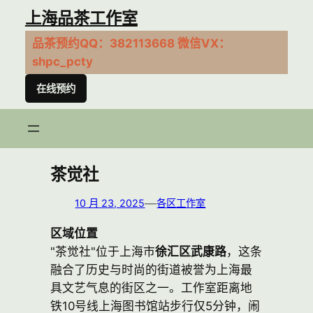
跳
上海品茶工作室
至
品茶预约QQ：382113668 微信VX：
内
shpc_pcty
容
在线预约
茶觉社
—
10 月 23, 2025
各区工作室
区域位置
"茶觉社"位于上海市
徐汇区武康路
，这条
融合了历史与时尚的街道被誉为上海最
具文艺气息的街区之一。工作室距离地
铁10号线上海图书馆站步行仅5分钟，闹