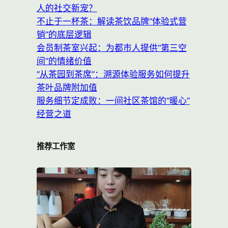
人的社交新宠？
不止于一杯茶：解读茶饮品牌“体验式营
销”的底层逻辑
会员制茶室兴起：为都市人提供“第三空
间”的情绪价值
“从茶园到茶席”：溯源体验服务如何提升
茶叶品牌附加值
服务细节定成败：一间社区茶馆的“暖心”
经营之道
推荐工作室