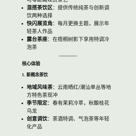
混搭茶饮区
：提供传统纯茶与创新调
饮两种选择
快闪展览角
：每月更换主题，展示年
轻茶人作品
露台茶座
：在梧桐树影下享用特调冷
泡茶
核心体验
1. 新概念茶饮
地域风味茶
：云南晒红/潮汕单丛等地
方特色茶现冲
季节限定
：春有茉莉冷萃，秋酿桂花
乌龙
创意调饮
：茶酒特调、气泡茶等年轻
化产品